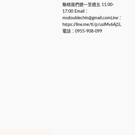
聯絡我們週一至週五 11:00-
17:00 Email：
msdoublechin@gmail.comLine：
https://line.me/ti/p/usiMv6Aj1L
電話：0955-908-099