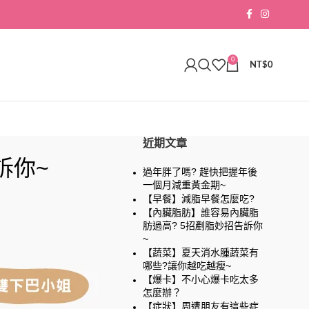
0
NT$
0
近期文章
訴你~
過年胖了嗎? 趕快把握年後
一個月減重黃金期~
【早餐】減脂早餐怎麼吃?
【內臟脂肪】誰容易內臟脂
肪過高? 5招剷脂妙招告訴你
~
【蔬菜】夏天消水腫蔬菜有
哪些?讓你越吃越瘦~
【爆卡】不小心爆卡吃太多
怎麼辦？
【症狀】周遭朋友有這些症