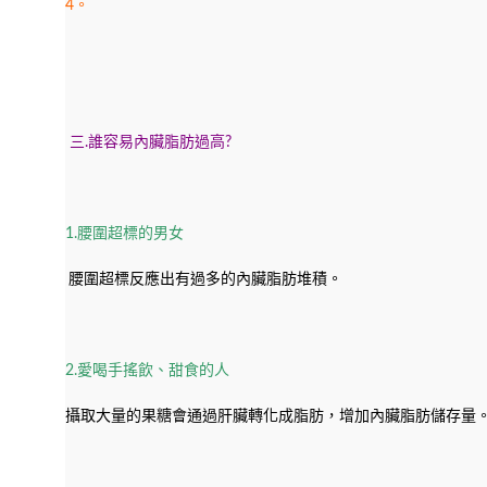
4。
三.誰容易內臟脂肪過高?
1.腰圍超標的男女
腰圍超標反應出有過多的內臟脂肪堆積。
2.愛喝手搖飲、甜食的人
攝取大量的果糖會通過肝臟轉化成脂肪，增加內臟脂肪儲存量