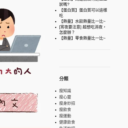
狀嗎?
【蛋白質】蛋白質可以這樣
吃
【熱量】水餃熱量比一比~
[宵夜要注意] 超想吃消夜，
怎麼辦？
【熱量】零食熱量比一比~
分類
瘦知識
瘦心靈
瘦身妙招
瘦飲食
瘦運動
健康飲食