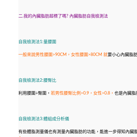
二.我的內臟脂肪超標了嗎? 內臟脂肪自我檢測法
自我檢測法1:量腰圍
一般來說男性腰圍>90CM，女性腰圍>80CM 就
要小心內臟脂
自我檢測法2:腰臀比
利用腰圍÷臀圍，
若男性腰臀比例>0.9，女性>0.8，
也是內臟脂
自我檢測法3:體組成分析儀
有些體脂測量儀也有測量內臟脂肪的功能，能進一步得知內臟