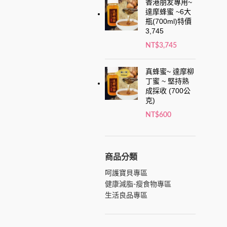
香港朋友專用~
達摩蜂蜜 ~6大
瓶(700ml)特價
3,745
NT$
3,745
真蜂蜜~ 達摩柳
丁蜜 ~ 堅持熟
成採收 (700公
克)
NT$
600
商品分類
呵護寶貝專區
健康減脂-瘦食物專區
生活良品專區