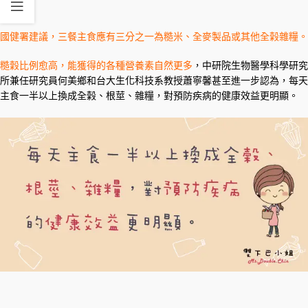
國健署建議，三餐主食應有三分之一為糙米、全麥製品或其他全榖雜糧。
糙穀比例愈高，能獲得的各種營養素自然更多
，中研院生物醫學科學研究
所兼任研究員何美鄉和台大生化科技系教授蕭寧馨甚至進一步認為，每天
主食一半以上換成全榖、根莖、雜糧，對預防疾病的健康效益更明顯。