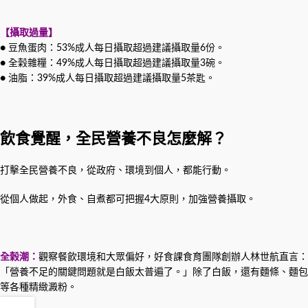
【攝取過量】
● 豆魚蛋肉：53%成人每日攝取超過建議攝取量6份。
● 全榖雜糧：49%成人每日攝取超過建議攝取量3碗。
● 油脂：39%成人每日攝取超過建議攝取量5茶匙。
飲食覺醒，全民營養不良怎麼解？
打擊全民營養不良，從政府、環境到個人，都能行動。
從個人做起，外食、自煮都可把握4大原則，加強營養攝取。
全榖潮：
觀察餐飲環境和大眾偏好，好食課食育團隊創辦人林世航直言：
「營養不足的關鍵問題就是白飯太普遍了。」除了白飯，還有麵條、麵包
等各種精緻澱粉。