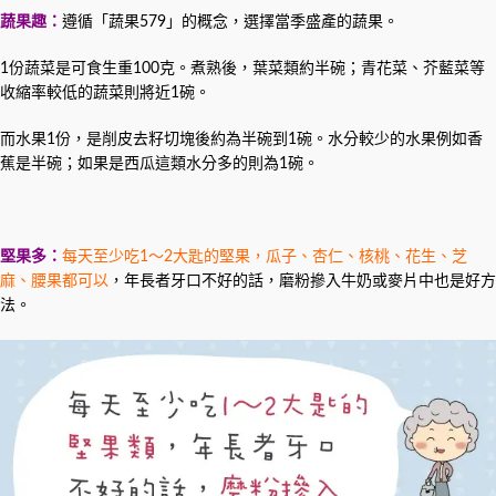
蔬果趣：
遵循「蔬果579」的概念，選擇當季盛產的蔬果。
1份蔬菜是可食生重100克。煮熟後，葉菜類約半碗；青花菜、芥藍菜等
收縮率較低的蔬菜則將近1碗。
而水果1份，是削皮去籽切塊後約為半碗到1碗。水分較少的水果例如香
蕉是半碗；如果是西瓜這類水分多的則為1碗。
堅果多
：
每天至少吃1～2大匙的堅果，瓜子、杏仁、核桃、花生、芝
麻、腰果都可以
，年長者牙口不好的話，磨粉摻入牛奶或麥片中也是好方
法。