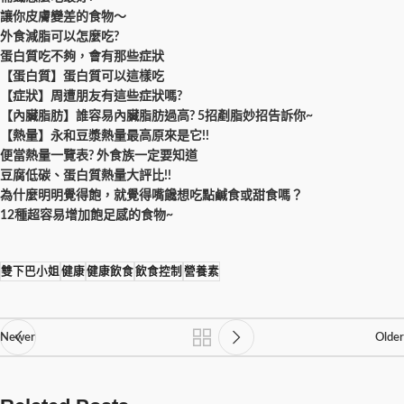
讓你皮膚變差的食物～
外食減脂可以怎麼吃?
蛋白質吃不夠，會有那些症狀
【蛋白質】蛋白質可以這樣吃
【症狀】周遭朋友有這些症狀嗎?
【內臟脂肪】誰容易內臟脂肪過高? 5招剷脂妙招告訴你~
【熱量】永和豆漿熱量最高原來是它!!
便當熱量一覽表? 外食族一定要知道
豆腐低碳、蛋白質熱量大評比!!
為什麼明明覺得飽，就覺得嘴饞想吃點鹹食或甜食嗎？
12種超容易增加飽足感的食物~
雙下巴小姐
健康
健康飲食
飲食控制
營養素
Newer
Older