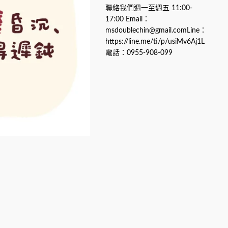
聯絡我們週一至週五 11:00-
17:00 Email：
msdoublechin@gmail.comLine：
https://line.me/ti/p/usiMv6Aj1L
電話：0955-908-099