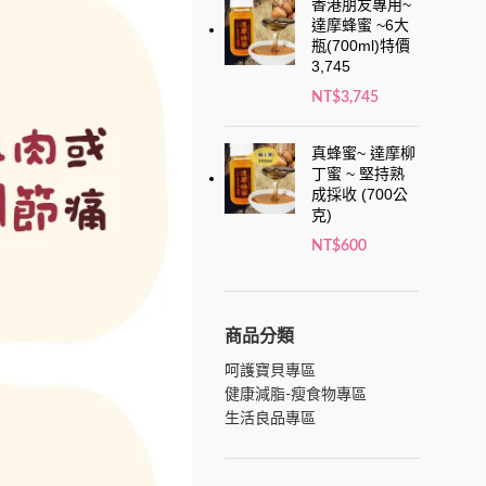
香港朋友專用~
達摩蜂蜜 ~6大
瓶(700ml)特價
3,745
NT$
3,745
真蜂蜜~ 達摩柳
丁蜜 ~ 堅持熟
成採收 (700公
克)
NT$
600
商品分類
呵護寶貝專區
健康減脂-瘦食物專區
生活良品專區