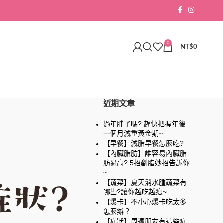
0
NT$
0
近期文章
過年胖了嗎? 趕快把握年後
一個月減重黃金期~
【早餐】減脂早餐怎麼吃?
【內臟脂肪】誰容易內臟脂
肪過高? 5招剷脂妙招告訴你
~
【蔬菜】夏天消水腫蔬菜有
哪些?讓你越吃越瘦~
【爆卡】不小心爆卡吃太多
怎麼辦？
【症狀】周遭朋友有這些症