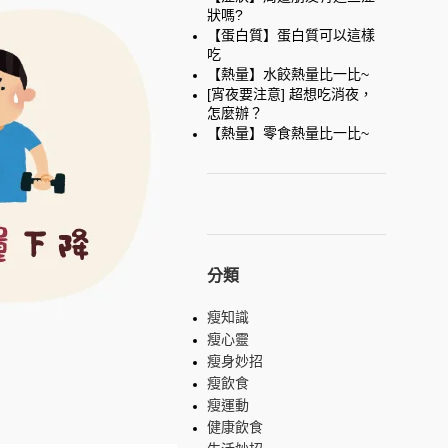
狀嗎?
【蛋白質】蛋白質可以這樣
吃
【熱量】水餃熱量比一比~
[宵夜要注意] 超想吃消夜，
怎麼辦？
【熱量】零食熱量比一比~
分類
瘦知識
瘦心靈
瘦身妙招
瘦飲食
瘦運動
健康飲食