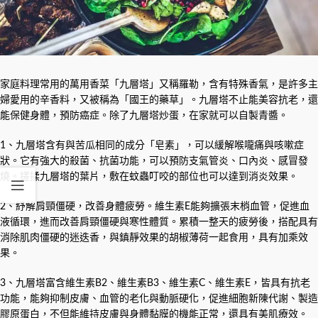
家庭料理常用的萬用香菜「九層塔」又稱羅勒，含有特殊香氣，是許多主
婦愛用的辛香料，又被稱為「國王的藥草」。九層塔不止能美容抗老，還
能保健身體，預防癌症。除了九層塔炒蛋，在家就可以自製青醬。
1、九層塔含有與苦瓜相同的成分「皂素」，可以緩解喉嚨痛與咳嗽症
狀。它有強大的殺菌、抗菌功能，可以預防支氣管炎、口內炎、感冒發
燒。搓揉九層塔的葉片，敷在蚊蟲叮咬的部位也可以達到消炎效果。
2、紓解肩頸僵硬，改善身體疲勞。維生素E能夠擴張末梢血管，促進血
液循環，進而改善肩頸僵硬與寒性體質。累積一整天的疲勞後，搭配具有
消除肌肉僵硬的迷迭香，與鎮靜效果的胡椒薄荷一起食用，具有加乘效
果。
3、九層塔富含維生素B2、維生素B3、維生素C、維生素E，皆具有抗老
功能，能夠抑制皮膚、血管的老化與動脈硬化，促進細胞新陳代謝、製造
膠原蛋白，不但能維持皮膚與身體黏膜的機能正常，還具有美肌療效。