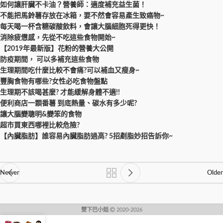
如何讓肝臟不卡油？營養師：適度補充益生菌！
不能把馬鈴薯存放在冰箱，要不然會容易產生致癌物~
每天喝一杯含糖碳酸飲料，會讓大腦細胞死得更快！
消除疲憊感，先從不吃這些食物開始~
【2019年最新版】花粉的營養大公開
防疫期間， 可以多補充這些食物
生理期間吃什麼比較不會痛?可以補血又瘦身~
豐胸食物有哪些?女性必吃食物盤點
生理期不該喝甚麼? 才能緩解身體不適!!
便利商店一顆番薯 到底熱量、碳水有多少呢?
讓大腦變聰明&變笨的食物
超市買東西哪裡比較危險?
【內臟脂肪】誰容易內臟脂肪過高? 5招剷脂妙招告訴你~
Newer
Older
雙下巴小姐
2020-2026