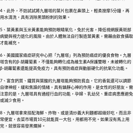
4、此外，不妨試試將九層塔的葉片包裹在鼻頭上，輕柔按摩5分鐘，再
用水清洗，具有消除黑頭粉刺的效果。
5、葉黃素與玉米黃素能夠預防眼睛氧化，免於光害，降低視網膜黃斑部
病變與視力退化的風險。由於人體無法自行製造葉黃素，需藉由飲食攝取
才能補充。
6、美國國家癌症研究中心把「九層塔」列為預防癌症的優良食物。九層
塔含有的β-胡蘿蔔素，不僅能夠轉化成為維生素A保護雙眼，未被轉化的
β-胡蘿蔔素還能提高免疫力，具有預防癌症與動脈硬化的抗氧化功能。
7、富含鈣質、鐵質與葉酸的九層塔能夠預防貧血，它的香氣還可以調節
自律神經，緩和焦躁的情緒，具有鎮靜心神的作用，是女性的好朋友。需
注意的是，九層塔具有通經行血的功能，孕婦、乳幼兒、重症病患應避免
或減少食用。
8、九層塔拿來搭配海鮮、炸物、或是清炒義大利麵都超級好吃，而且非
常便宜，去菜市場買10元就能買一大包，用都用不完。如果沒有馬上用
完，就很容易發黑爛掉。