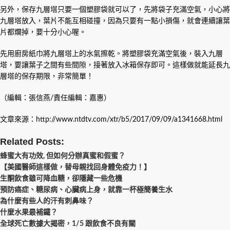
另外，保存九層塔只要一個塑膠袋就可以了，先將袋子充滿空氣，小心將
九層塔放入，葉片不能互相碰撞，因為只要有一點小損傷，就會連續讓葉
片都爛掉，要十分小心喔。
先用廚房紙巾將九層塔上的水氣擦乾。將塑膠袋充滿空氣後，裝入九層
塔，要讓葉子之間有些間隙，接著放入冰箱保存即可。這樣做就能延長九
層塔的保存期限，非常簡單！
（編輯：張信燕/責任編輯：嘉惠）
文章來源：http://www.ntdtv.com/xtr/b5/2017/09/09/a1341668.html
Related Posts:
蜂蜜大有功效, 但如何分辦真蜜和假蜜？
【美國醫師這樣做，替母親找回身體免疫力！】
生酮飲食雖可降血糖，卻隱藏一些危機
預防癌症、糖尿病、心臟病上身，就靠一杯極簡養生水
為什麼有些人的汗有刺鼻味？
什麼水果最補鐵？
全球死亡數據大揭密，1/5 跟飲食不良有關