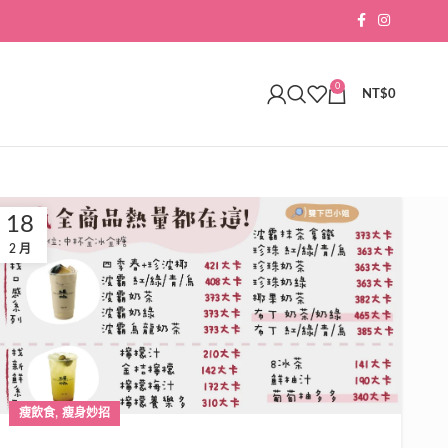
0
NT$
0
18
2 月
,
瘦飲食
瘦身妙招