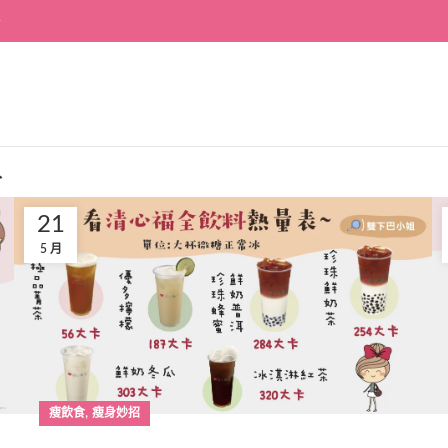
~
入
21
5 月
,
瘦飲食
瘦身妙招