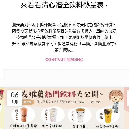
來看看清心福全飲料熱量表~
夏天要到~ 喝手搖杯飲料，是很多人每天固定的飲食習慣，
阿雙今天就來拆解飲料所隱藏的熱量有多驚人~ 單純的無糖
茶類熱量幾乎趨近於零，加上果糖後熱量將會依比例上
升。 雖然每家糖度不同，但通常標榜「半糖」含糖量約有5
顆方糖以...
CONTINUE READING
06
1 月