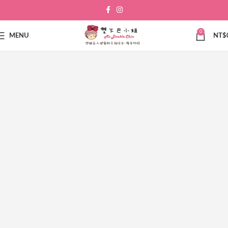
0
MENU
NT$