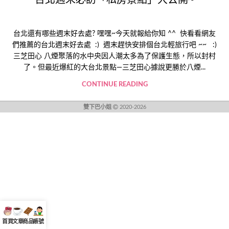
台北還有哪些週末好去處? 嘿嘿~今天就報給你知 ^^ 快看看網友
們推薦的台北週末好去處 :) 週末趕快安排個台北輕旅行吧 ~~ :)
三芝田心 八煙聚落的水中央因人潮太多為了保護生態，所以封村
了。但最近爆紅的大台北景點—三芝田心據說更勝於八煙...
CONTINUE READING
雙下巴小姐
2020-2026
首頁
文章
商品
帳號