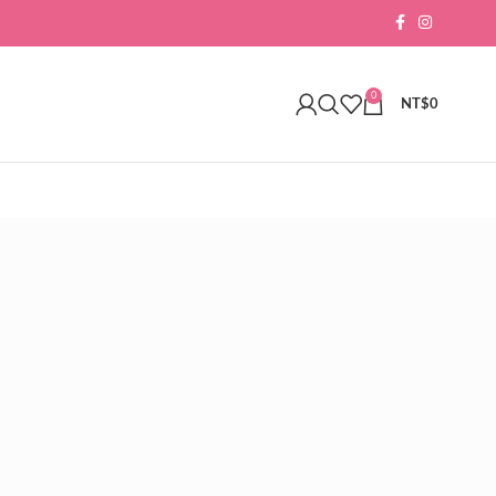
0
NT$
0