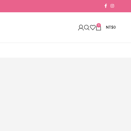
0
NT$
0