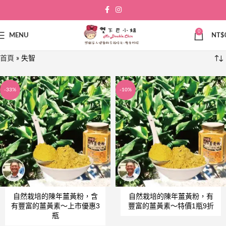
0
MENU
NT$
首頁
»
失智
-33%
-10%
自然栽培的陳年薑黃粉，含
自然栽培的陳年薑黃粉，有
有豐富的薑黃素～上市優惠3
豐富的薑黃素～特價1瓶9折
瓶