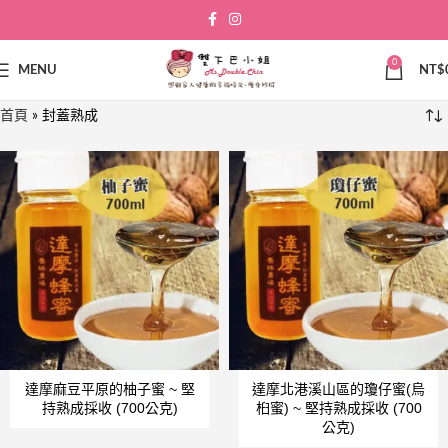
0
MENU
NT$
首頁
»
封蓋熟成
達摩麻豆平原的柚子蜜 ~ 堅
達摩北港溪山區的瓊仔蜜(烏
持熟成採收 (700公克)
桕蜜) ~ 堅持熟成採收 (700
公克)