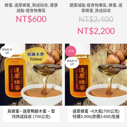
蜂蜜
,
達摩蜂蜜_熟成採收
,
健康
健康減脂-瘦食物專區
,
蜂蜜
,
達
減脂-瘦食物專區
摩蜂蜜_熟成採收
NT$
600
NT$
2,400
NT$
2,200
SOLD O
-17%
UT
SOLD O
UT
真蜂蜜~ 達摩鴨腳木蜜 ~ 堅
達摩蜂蜜 ~6大瓶(700公克)
持熟成採收 (700公克)
特價3,000(原價3,600)免運