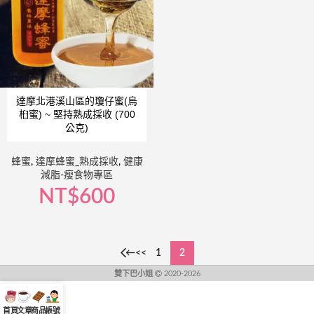
達摩北港溪山區的瓊仔蜜(烏
桕蜜) ~ 堅持熟成採收 (700
公克)
蜂蜜
,
達摩蜂蜜_熟成採收
,
健康
減脂-瘦食物專區
NT$
600
←
1
2
雙下巴小姐
2020-2026
首頁
文章
商品
帳號