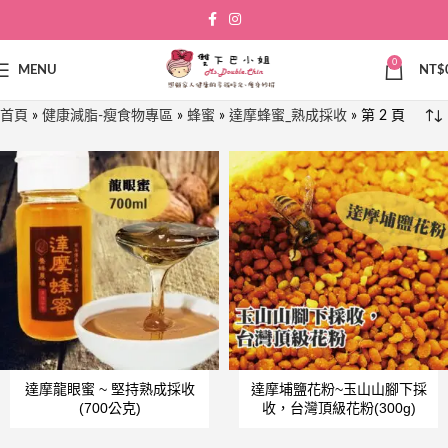
0
MENU
NT$
首頁
»
健康減脂-瘦食物專區
»
蜂蜜
»
達摩蜂蜜_熟成採收
»
第 2 頁
達摩龍眼蜜 ~ 堅持熟成採收
達摩埔鹽花粉~玉山山腳下採
(700公克)
收，台灣頂級花粉(300g)