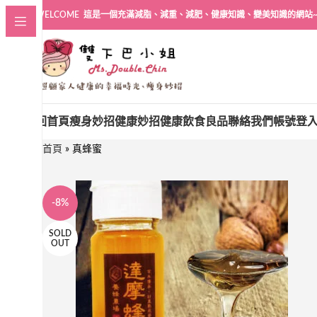
WELCOME 這是一個充滿減脂、減重、減肥、健康知識、變美知識的網站
回首頁
瘦身妙招
健康妙招
健康飲食良品
聯絡我們
帳號登
首頁
»
真蜂蜜
-8%
SOLD
OUT