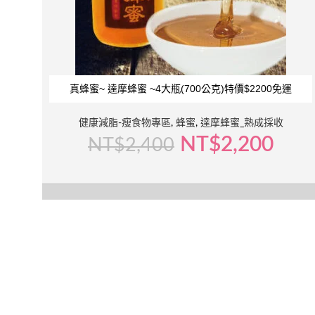
真蜂蜜~ 達摩蜂蜜 ~4大瓶(700公克)特價$2200免運
健康減脂-瘦食物專區
,
蜂蜜
,
達摩蜂蜜_熟成採收
NT$
2,200
NT$
2,400