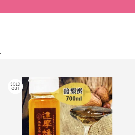
~
入
SOLD
OUT