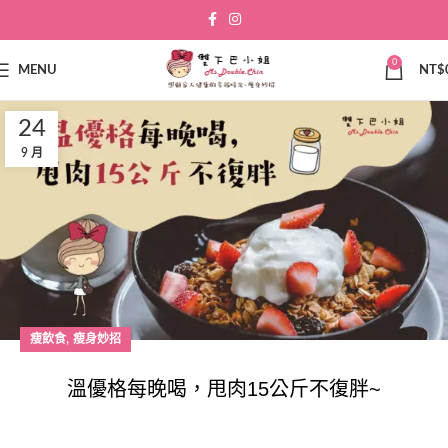
0
MENU
NT$
24
9 月
,
瘦飲食
瘦身妙招
溫優格每晚喝，甩肉15公斤不復胖~