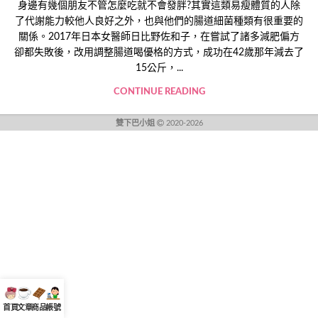
身邊有幾個朋友不管怎麼吃就不會發胖?其實這類易瘦體質的人除
了代謝能力較他人良好之外，也與他們的腸道細菌種類有很重要的
關係。2017年日本女醫師日比野佐和子，在嘗試了諸多減肥偏方
卻都失敗後，改用調整腸道喝優格的方式，成功在42歲那年減去了
15公斤，...
CONTINUE READING
雙下巴小姐
2020-2026
首頁
文章
商品
帳號