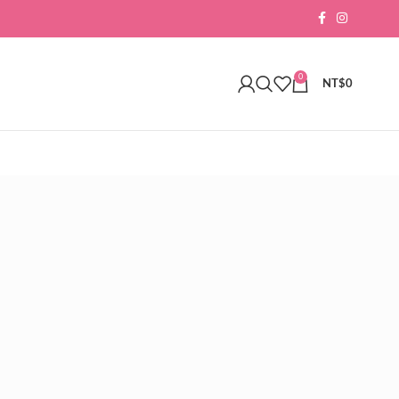
0
NT$
0