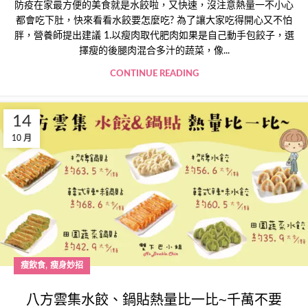
防疫在家最方便的美食就是水餃啦，又快速，沒注意熱量一不小心
都會吃下肚，快來看看水餃要怎麼吃? 為了讓大家吃得開心又不怕
胖，營養師提出建議 1.以瘦肉取代肥肉如果是自己動手包餃子，選
擇瘦的後腿肉混合多汁的蔬菜，像...
CONTINUE READING
14
10 月
,
瘦飲食
瘦身妙招
八方雲集水餃、鍋貼熱量比一比~千萬不要