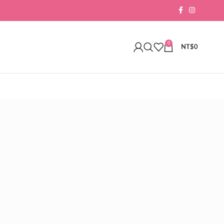
0
NT$
0