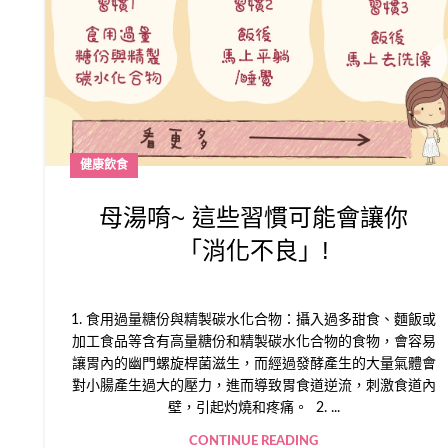
健康飲食
母湯唷~ 這些習慣可能會讓你
「消化不良」!
1. 食用過量糖份與精製碳水化合物：攝入過多甜食、麵飯或
加工食品等含有高量糖份和精製碳水化合物的食物，會容易
讓胃內的幽門螺旋桿菌滋生，而經過發酵產生的大量氣體會
對小腸產生過大的壓力，進而導致胃食道逆流，刺激食道內
壁，引起灼燒和疼痛。 2. ...
CONTINUE READING