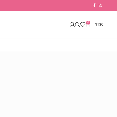
0
NT$
0