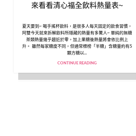
來看看清心福全飲料熱量表~
夏天要到~ 喝手搖杯飲料，是很多人每天固定的飲食習慣，
阿雙今天就來拆解飲料所隱藏的熱量有多驚人~ 單純的無糖
茶類熱量幾乎趨近於零，加上果糖後熱量將會依比例上
升。 雖然每家糖度不同，但通常標榜「半糖」含糖量約有5
顆方糖以...
CONTINUE READING