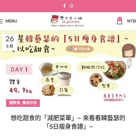
0
MENU
NT$
26
8 月
,
瘦飲食
瘦身妙招
想吃甜食的「減肥菜單」~ 來看看韓藝瑟的
「5日瘦身食譜」~