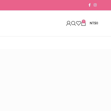
0
NT$
0