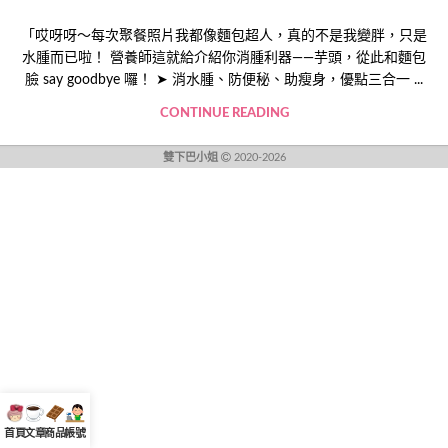
「哎呀呀～每次聚餐照片我都像麵包超人，真的不是我變胖，只是
水腫而已啦！ 營養師這就給介紹你消腫利器——芋頭，從此和麵包
臉 say goodbye 囉！ ➤ 消水腫、防便秘、助瘦身，優點三合一 ...
CONTINUE READING
雙下巴小姐
2020-2026
首頁
文章
商品
帳號