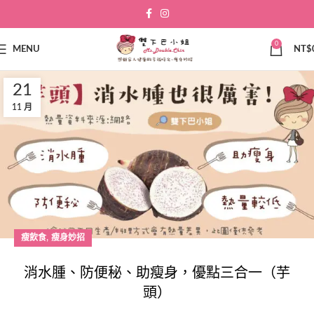
0
MENU
NT$
21
11 月
,
瘦飲食
瘦身妙招
消水腫、防便秘、助瘦身，優點三合一（芋
頭）