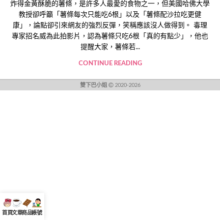
炸得金黃酥脆的薯條，是許多人最愛的食物之一，但美國哈佛大學
教授卻呼籲「薯條每次只能吃6根」以及「薯條配沙拉吃更健
康」，論點卻引來網友的強烈反彈，笑稱應該沒人做得到。 毒理
專家招名威為此拍影片，認為薯條只吃6根「真的有點少」，他也
提醒大家，薯條若...
CONTINUE READING
雙下巴小姐
2020-2026
首頁
文章
商品
帳號