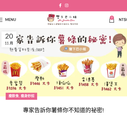
0
MENU
NT$
20
11 月
,
瘦飲食
瘦身妙招
專家告訴你薯條你不知道的祕密!