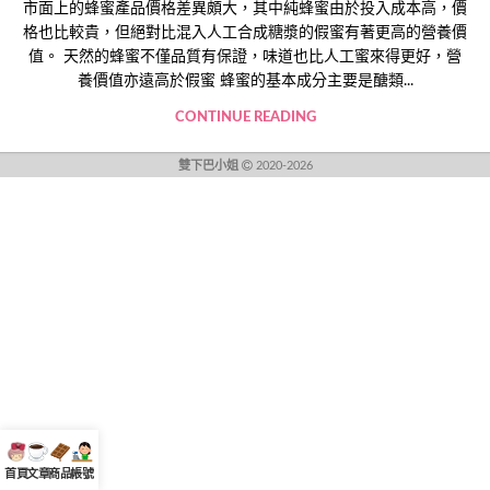
市面上的蜂蜜產品價格差異頗大，其中純蜂蜜由於投入成本高，價
格也比較貴，但絕對比混入人工合成糖漿的假蜜有著更高的營養價
值。 天然的蜂蜜不僅品質有保證，味道也比人工蜜來得更好，營
養價值亦遠高於假蜜 蜂蜜的基本成分主要是醣類...
CONTINUE READING
雙下巴小姐
2020-2026
首頁
文章
商品
帳號