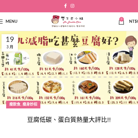
0
MENU
NT$
19
3 月
,
瘦飲食
瘦身妙招
豆腐低碳、蛋白質熱量大評比!!