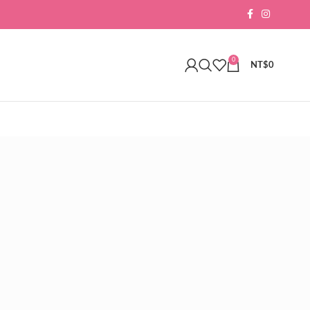
0
NT$
0