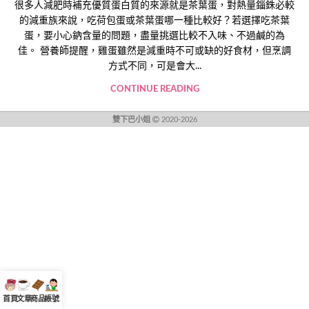
很多人減肥時補充優質蛋白質的來源就是茶葉蛋，對熱量錙銖必較
的減重族來說，吃荷包蛋或茶葉蛋哪一種比較好？若選擇吃茶葉
蛋，要小心鈉含量的問題，盡量挑選比較不入味、不過鹹的為
佳。 營養師提醒，雞蛋雖然是減重時不可或缺的好食材，但烹調
方式不同，可是會大...
CONTINUE READING
雙下巴小姐
2020-2026
首頁
文章
商品
帳號