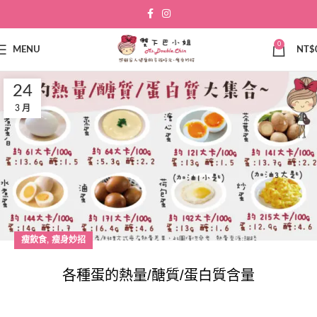
0
MENU
NT$
24
3 月
,
瘦飲食
瘦身妙招
各種蛋的熱量/醣質/蛋白質含量