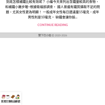
到底怎樣補鐵比較有效呢？ 小編今天來列出含鐵量較高的食物，
和補鐵小撇步喔~根據衛福部調查， 國人普遍有鐵質攝取不足的問
題，尤其女性更為明顯！ 一般成年女性每日建議量15毫克，成年
男性則是10毫克。 缺鐵會讓你臉...
CONTINUE READING
雙下巴小姐
2020-2026
首頁
文章
商品
帳號