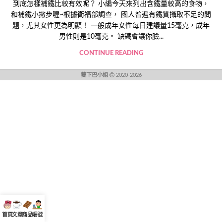
到底怎樣補鐵比較有效呢？ 小編今天來列出含鐵量較高的食物，
和補鐵小撇步喔~根據衛福部調查， 國人普遍有鐵質攝取不足的問
題，尤其女性更為明顯！ 一般成年女性每日建議量15毫克，成年
男性則是10毫克。 缺鐵會讓你臉...
CONTINUE READING
雙下巴小姐
2020-2026
首頁
文章
商品
帳號