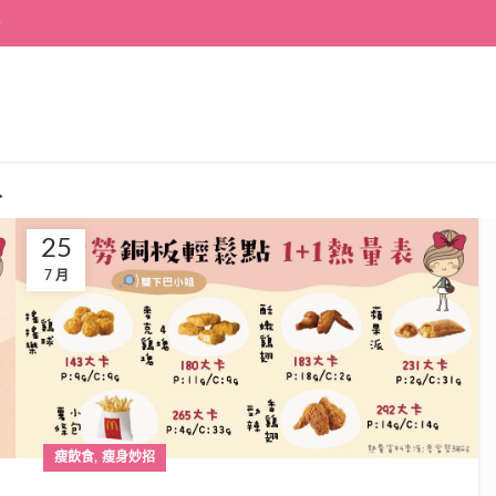
~
入
25
7 月
,
瘦飲食
瘦身妙招