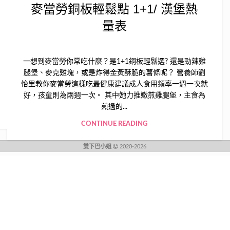
麥當勞銅板輕鬆點 1+1/ 漢堡熱
量表
一想到麥當勞你常吃什麼？是1+1銅板輕鬆選? 還是勁辣雞
腿堡、麥克雞塊，或是炸得金黃酥脆的薯條呢？ 營養師劉
怡里教你麥當勞這樣吃最健康建議成人食用頻率一週一次就
好，孩童則為兩週一次。 其中她力推嫩煎雞腿堡，主食為
煎過的...
CONTINUE READING
雙下巴小姐
2020-2026