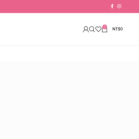
0
NT$
0