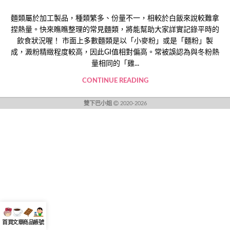
麵類屬於加工製品，種類繁多、份量不一，相較於白飯來說較難拿
捏熱量。快來瞧瞧整理的常見麵類，將能幫助大家詳實記錄平時的
飲食狀況喔！ 市面上多數麵類是以「小麥粉」或是「麵粉」製
成，澱粉精緻程度較高，因此GI值相對偏高。常被誤認為與冬粉熱
量相同的「雞...
CONTINUE READING
雙下巴小姐
2020-2026
首頁
文章
商品
帳號