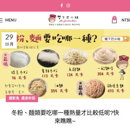
0
MENU
NT$
29
10 月
,
瘦飲食
瘦身妙招
冬粉、麵類要吃哪一種熱量才比較低呢?快
來瞧瞧~