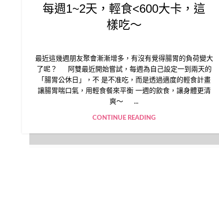
每週1~2天，輕食<600大卡，這
樣吃～
最近這幾週朋友聚會漸漸增多，有沒有覺得腸胃的負荷變大
了呢？ 阿雙最近開始嘗試，每週為自己設定一到兩天的
「腸胃公休日」，不 是不准吃，而是透過適度的輕食計畫
讓腸胃喘口氣，用輕食餐來平衡 一週的飲食，讓身體更清
爽～ ...
CONTINUE READING