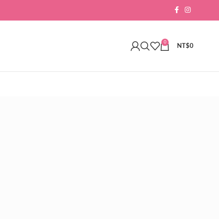
0
NT$
0