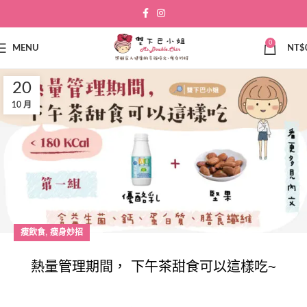
0
MENU
NT$
20
10 月
,
瘦飲食
瘦身妙招
熱量管理期間， 下午茶甜食可以這樣吃~