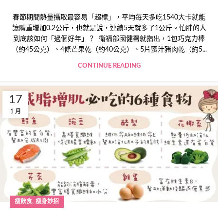
春節期間熱量攝取最容易「超標」，平均每天多吃1540大卡就能
讓體重增加0.2公斤，也就是說，連續5天就多了1公斤。怕胖的人
到底該如何「過個好年」？ 衛福部國健署就指出，1包巧克力棒
（約45公克）、4條芒果乾（約40公克）、5片蜜汁豬肉乾（約5...
CONTINUE READING
17
1 月
,
瘦飲食
瘦身妙招