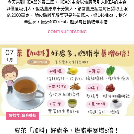
今天來到IKEA篇的最二篇，IKEA的主食以價廉吸引人IKEA的主食
以價廉吸引人，但熱量原來十分驚人，鈉含量更超過每日攝取上限
的2000毫克。 脆皮豬腳配酸菜更是熱量驚人，達1464kcal；鈉含
量勁高，接近4000kcal，超過每日攝取量兩倍...
CONTINUE READING
07
1 月
,
瘦飲食
瘦身妙招
綠茶「加料」好處多，燃脂率暴增6倍！