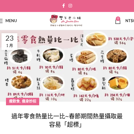
0
MENU
NT$
23
1 月
,
瘦飲食
瘦身妙招
過年零食熱量比一比~春節期間熱量攝取最
容易「超標」