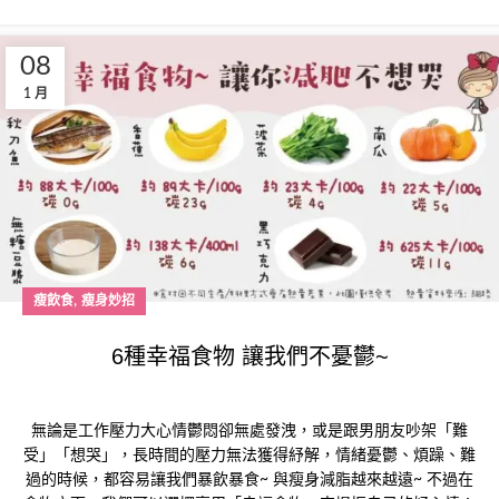
08
1 月
,
瘦飲食
瘦身妙招
6種幸福食物 讓我們不憂鬱~
無論是工作壓力大心情鬱悶卻無處發洩，或是跟男朋友吵架「難
受」「想哭」，長時間的壓力無法獲得紓解，情緒憂鬱、煩躁、難
過的時候，都容易讓我們暴飲暴食~ 與瘦身減脂越來越遠~ 不過在