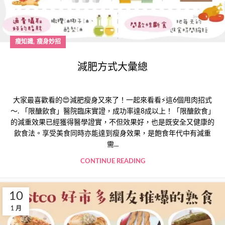
,
瘦知識
瘦身妙招
減肥方式大彙總
大家最喜歡看的😍減肥瘦身又來了！一起來看看⚡這6個甩肉招式
～. 「限醣飲食」醫院臨床實證，成功率達8成以上！「限醣飲食」
的減重效果已經獲得醫學證實，不但效果好，也是既安全又健康的
飲食法。享受美食同時亦能達到瘦身效果，是飽食年代中有減重
需...
CONTINUE READING
10
1 月