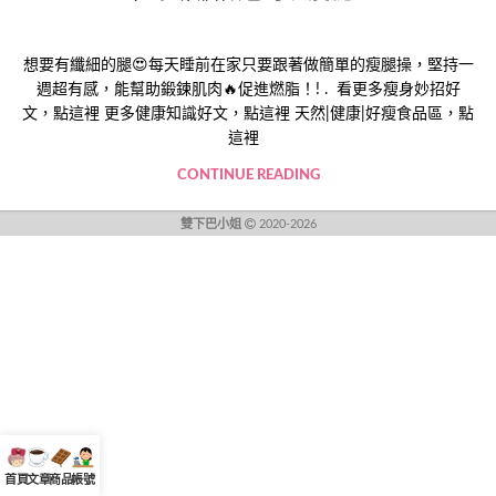
想要有纖細的腿😍每天睡前在家只要跟著做簡單的瘦腿操，堅持一
週超有感，能幫助鍛鍊肌肉🔥促進燃脂！! . 看更多瘦身妙招好
文，點這裡 更多健康知識好文，點這裡 天然|健康|好瘦食品區，點
這裡
CONTINUE READING
雙下巴小姐
2020-2026
首頁
文章
商品
帳號