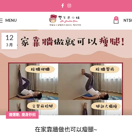
0
MENU
NT$
12
3 月
,
瘦運動
瘦身妙招
在家靠牆做也可以瘦腿~