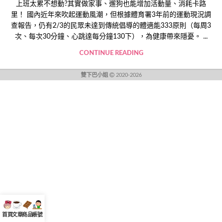
上班太累不想動?其實做家事、遛狗也能增加活動量、消耗卡路
里！ 國內近年來吹起運動風潮，但根據體育署3年前的運動現況調
查報告，仍有2/3的民眾未達到傳統倡導的體適能333原則（每周3
次、每次30分鐘、心跳達每分鐘130下），為健康帶來隱憂。 ...
CONTINUE READING
雙下巴小姐
2020-2026
首頁
文章
商品
帳號