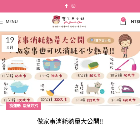
0
MENU
NT$
19
3 月
,
瘦運動
瘦身妙招
做家事消耗熱量大公開!!