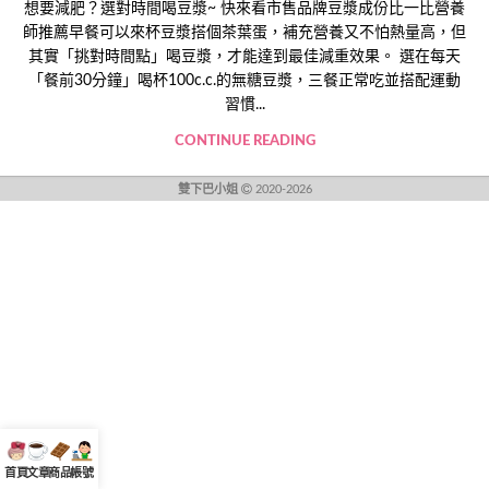
想要減肥？選對時間喝豆漿~ 快來看市售品牌豆漿成份比一比營養
師推薦早餐可以來杯豆漿搭個茶葉蛋，補充營養又不怕熱量高，但
其實「挑對時間點」喝豆漿，才能達到最佳減重效果。 選在每天
「餐前30分鐘」喝杯100c.c.的無糖豆漿，三餐正常吃並搭配運動
習慣...
CONTINUE READING
雙下巴小姐
2020-2026
首頁
文章
商品
帳號