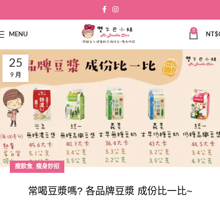
0
MENU
NT$
25
9 月
,
瘦飲食
瘦身妙招
常喝豆漿嗎? 各品牌豆漿 成份比一比~