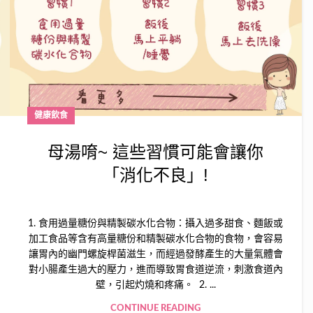
健康飲食
母湯唷~ 這些習慣可能會讓你
「消化不良」!
1. 食用過量糖份與精製碳水化合物：攝入過多甜食、麵飯或
加工食品等含有高量糖份和精製碳水化合物的食物，會容易
讓胃內的幽門螺旋桿菌滋生，而經過發酵產生的大量氣體會
對小腸產生過大的壓力，進而導致胃食道逆流，刺激食道內
壁，引起灼燒和疼痛。 2. ...
CONTINUE READING