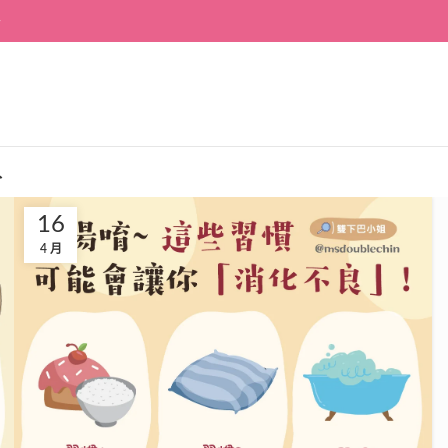
~
入
16
4 月