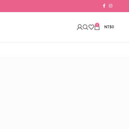
0
NT$
0