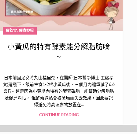
,
瘦飲食
瘦身妙招
小黃瓜的特有酵素能分解脂肪唷
~
日本前國足女將丸山桂里奈，在醫師(日本醫學博士 工藤孝
文)建議下，飯前生食1-2根小黃瓜後，三個月內體重減了6.6
公斤~ 這是因為小黃瓜內特有的酵素磷脂，能幫助分解脂肪
及促進消化， 但酵素遇熱會被破壞而失去效果，因此要記
得避免將高溫食物放置在...
CONTINUE READING