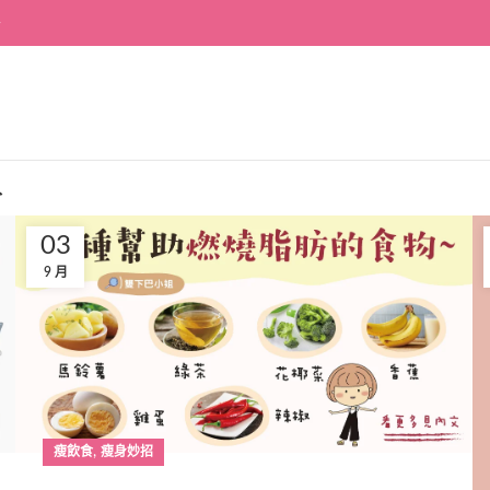
~
入
03
9 月
,
瘦飲食
瘦身妙招