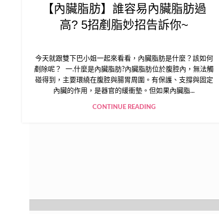
【內臟脂肪】誰容易內臟脂肪過
高? 5招剷脂妙招告訴你~
今天就跟雙下巴小姐一起來看看，內臟脂肪是什麼？該如何
剷除呢？ 一.什麼是內臟脂肪?內臟脂肪位於腹腔內，無法觸
碰得到，主要環繞在腹腔與腸胃周圍。有保護、支撐與固定
內臟的作用，是器官的緩衝墊。但如果內臟脂...
CONTINUE READING