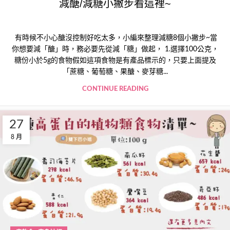
減醣/減糖小撇步看這裡~
有時候不小心醣沒控制好吃太多，小編來整理減糖8個小撇步~當
你想要減「醣」時，務必要先從減「糖」做起， 1.選擇100公克，
糖份小於5g的食物假如這項食物是有產品標示的，只要上面提及
「蔗糖、葡萄糖、果醣、麥芽糖...
CONTINUE READING
27
8 月