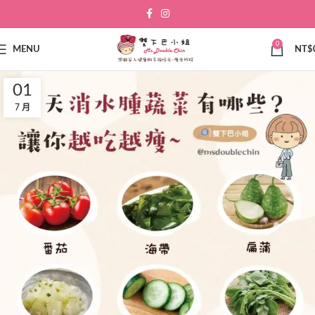
0
MENU
NT$
01
7 月