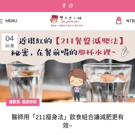
0
MENU
NT$
04
10 月
,
瘦飲食
瘦身妙招
醫師用「211瘦身法」飲食組合讓減肥更有
效~