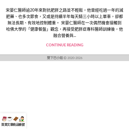
宋晏仁醫師逾20年來對抗肥胖之路並不輕鬆，他曾經吃過一年的減
肥藥、也多次節食，又或是持續半年每天騎三小時以上單車，卻都
無法長期、有效地控制體重。 宋晏仁醫師在一次偶然機會接觸到
哈佛大學的「健康餐盤」觀念，再接受肥胖症專科醫師訓練後，他
融合營養與...
CONTINUE READING
雙下巴小姐
2020-2026
首頁
文章
商品
帳號