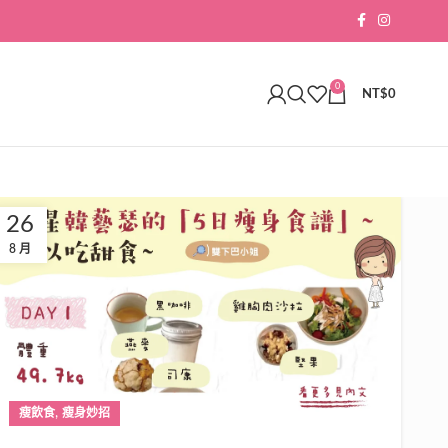
0
NT$
0
26
8 月
,
瘦飲食
瘦身妙招