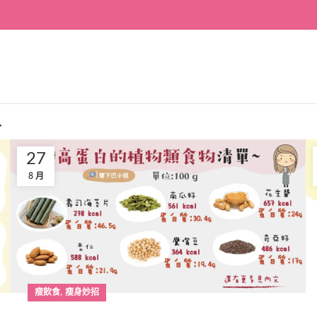
~
入
27
8 月
,
瘦飲食
瘦身妙招