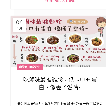
CONTINUE READING
06
8 月
,
瘦飲食
瘦身妙招
吃滷味最推雞胗，低卡中有蛋
白，像極了愛情~
最近因為天氣熱，所以阿雙開始煮滷味>//<煮一鍋可以不只