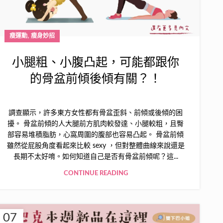
,
瘦運動
瘦身妙招
小腿粗、小腹凸起，可能都跟你
的骨盆前傾後傾有關？！
調查顯示，許多東方女性都有骨盆歪斜、前傾或後傾的困
擾。 骨盆前傾的人大腿前方肌肉較發達、小腿較粗，且臀
部容易堆積脂肪，心窩周圍的腹部也容易凸起。 骨盆前傾
雖然從屁股角度看起來比較 sexy ，但對整體曲線來說還是
長期不太好唷。如何知道自己是否有骨盆前傾呢？這...
CONTINUE READING
07