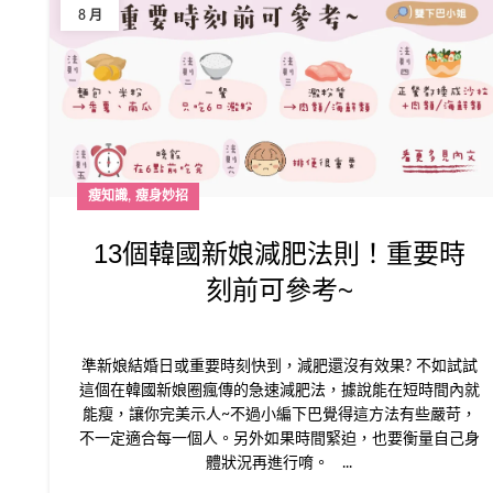
8 月
,
瘦知識
瘦身妙招
13個韓國新娘減肥法則！重要時
刻前可參考~
準新娘結婚日或重要時刻快到，減肥還沒有效果? 不如試試
這個在韓國新娘圈瘋傳的急速減肥法，據說能在短時間內就
能瘦，讓你完美示人~不過小編下巴覺得這方法有些嚴苛，
不一定適合每一個人。另外如果時間緊迫，也要衡量自己身
體狀況再進行唷。 ...