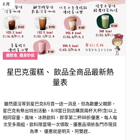
8 月
,
瘦飲食
瘦身妙招
星巴克蛋糕、 飲品全商品最新熱
量表
雖然還沒等到星巴克8月買一送一消息，但為歡慶父親節，
星巴克有祭出特別活動，8/8當日到店購買兩杯大杯(含)以上
相同容量、風味、冰熱飲料，即享第二杯88折優惠。每人每
次至多兩組，飲料限當場一次領取，優惠品項依各門市現貨
為準。 優惠就是明天，阿雙趕...