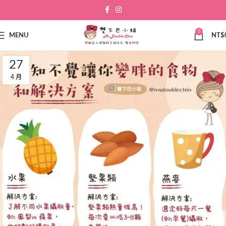
0
MENU
NT$
27
4 月