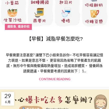
,
瘦飲食
瘦身妙招
【早餐】減脂早餐怎麼吃?
早餐需要注意甚麼? 讓雙下巴小姐來告訴你~ 不吃早餐容易讓記憶
力衰退、如果是意志不堅， 更容易因為省略了早餐產生的飢餓
感，無形中午餐與晚餐攝取熱量增加，造成易胖體質。 營養師孫
語霙建議，早餐需要考慮的因素如下： 1...
CONTINUE READING
29
6 月