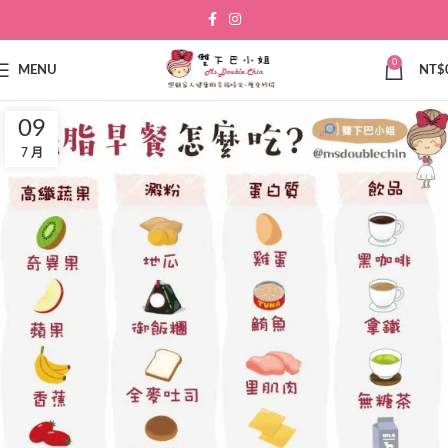
0
MENU
NT$
09
7 月