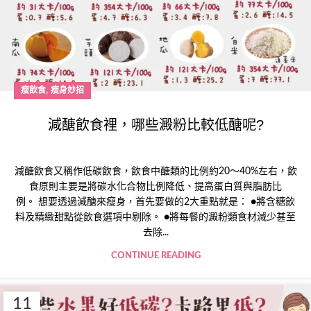
,
瘦飲食
瘦身妙招
減醣飲食裡，哪些澱粉比較低醣呢?
減醣飲食又稱作低碳飲食，飲食中醣類的比例約20～40%左右，飲
食原則主要是將碳水化合物比例降低、提高蛋白質與脂肪比
例。 想要透過減醣來瘦身，首先要做的2大重點就是： ●將含糖飲
料及精緻甜點從飲食選項中剔除。 ●將每餐的澱粉類食材減少甚至
去除...
CONTINUE READING
11