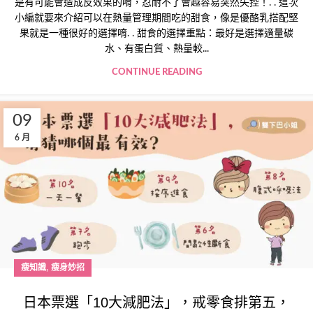
是有可能會造成反效果的唷，忍耐不了會越容易突然失控！. . 這次
小編就要來介紹可以在熱量管理期間吃的甜食，像是優酪乳搭配堅
果就是一種很好的選擇唷. . 甜食的選擇重點：最好是選擇適量碳
水、有蛋白質、熱量較...
CONTINUE READING
09
6 月
,
瘦知識
瘦身妙招
日本票選「10大減肥法」，戒零食排第五，