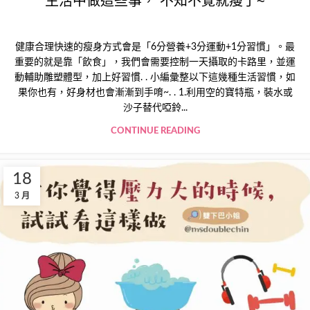
生活中做這些事， 不知不覺就瘦了~
健康合理快速的瘦身方式會是「6分營養+3分運動+1分習慣」。最
重要的就是靠「飲食」，我們會需要控制一天攝取的卡路里，並運
動輔助雕塑體型，加上好習慣. . 小編彙整以下這幾種生活習慣，如
果你也有，好身材也會漸漸到手唷~. . 1.利用空的寶特瓶，裝水或
沙子替代啞鈴...
CONTINUE READING
18
3 月