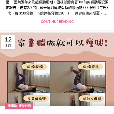
里！ 國內近年來吹起運動風潮，但根據體育署3年前的運動現況調
查報告，仍有2/3的民眾未達到傳統倡導的體適能333原則（每周3
次、每次30分鐘、心跳達每分鐘130下），為健康帶來隱憂。 ...
CONTINUE READING
12
3 月
,
瘦運動
瘦身妙招