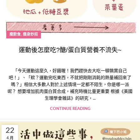
,
瘦飲食
瘦身妙招
運動後怎麼吃?醣/蛋白質營養不流失~
「今天運動這麼久，好餓喔！我們趕快去大吃一頓犒賞自己
吧！」、「欸？運動完吃東西，不就把剛剛消耗的熱量補回來了
嗎？」相信大多數人對於上述情境一定都不陌生，你是哪一派
呢？ 想要增加肌肉蛋白質合成，補充時機比量更重要 根據《美國
生理學會雜誌》的研究，...
CONTINUE READING
22
4 月