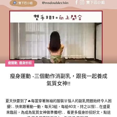
,
瘦運動
瘦身妙招
瘦身運動 -三個動作消副乳，跟我一起養成
氣質女神!!
夏天快要到了🔥每當穿著無袖的服裝👗惱人的副乳問題始終令人困
擾!. . 快來跟著動一動，每天3組，每組40次，持之以恆!. . 在盛夏
來臨前，為成為氣質女神做準備吧!. . 看更多瘦身妙招好文，點這