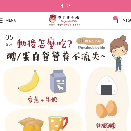
0
MENU
NT$
05
5 月