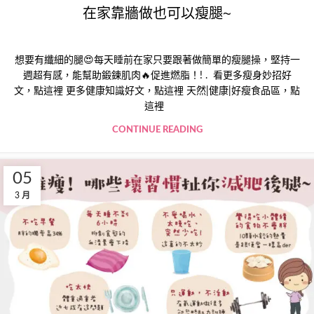
在家靠牆做也可以瘦腿~
想要有纖細的腿😍每天睡前在家只要跟著做簡單的瘦腿操，堅持一
週超有感，能幫助鍛鍊肌肉🔥促進燃脂！! . 看更多瘦身妙招好
文，點這裡 更多健康知識好文，點這裡 天然|健康|好瘦食品區，點
這裡
CONTINUE READING
05
3 月