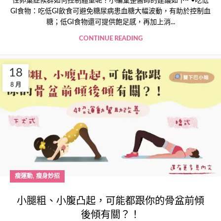
性卵巢症候群如何控制體重呢？小編彙整醫師的建議如下~ •吃低
GI食物：吃低GI飲食可避免糖尿病患血糖大幅波動，有助於控制血
糖；低GI食物還可提供飽足感，再加上消...
CONTINUE READING
18
8 月
,
瘦運動
瘦身妙招
小腿粗、小腹凸起，可能都跟你的骨盆前傾
後傾有關？！