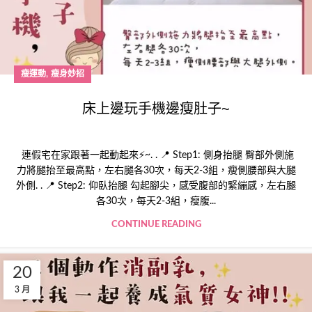
,
瘦運動
瘦身妙招
床上邊玩手機邊瘦肚子~
連假宅在家跟著一起動起來⚡~. . 📍 Step1: 側身抬腿 臀部外側施
力將腿抬至最高點，左右腿各30次，每天2-3組，瘦側腰部與大腿
外側. . 📍 Step2: 仰臥抬腿 勾起腳尖，感受腹部的緊繃感，左右腿
各30次，每天2-3組，瘦腹...
CONTINUE READING
20
3 月