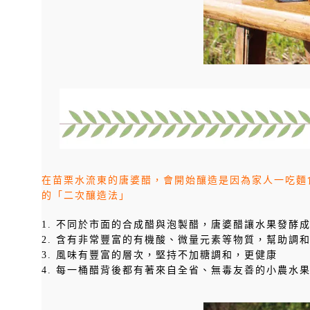
在苗栗水流東的唐婆醋，會開始釀造是因為家人一吃麵
的「二次釀造法」
1. 不同於市面的合成醋與泡製醋，唐婆醋讓水果發酵
2. 含有非常豐富的有機酸、微量元素等物質，幫助調
3. 風味有豐富的層次，堅持不加糖調和，更健康
4. 每一桶醋背後都有著來自全省、無毒友善的小農水