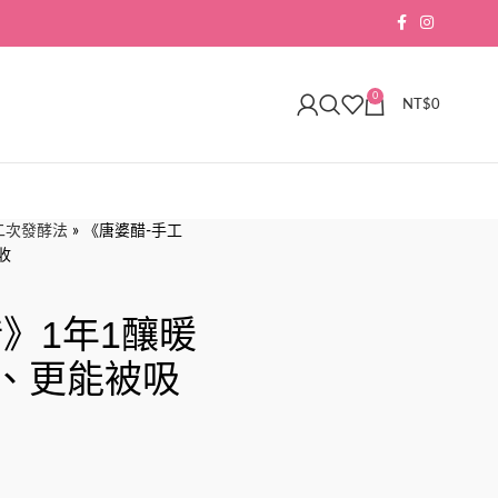
0
NT$
0
二次發酵法
»
《唐婆醋-手工
收
》1年1釀暖
、更能被吸