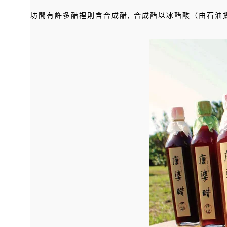
坊間有許多醋裡則含合成醋, 合成醋以冰醋酸（由石油