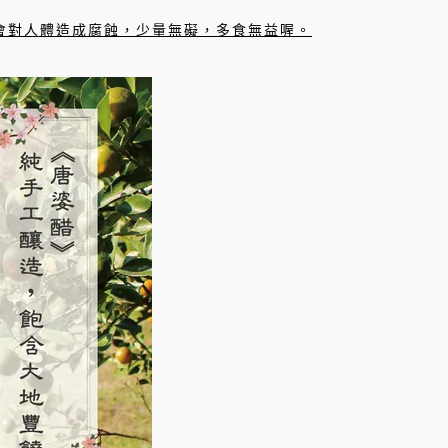
會對人體造成腐蝕，少量無礙，多食無益喔。