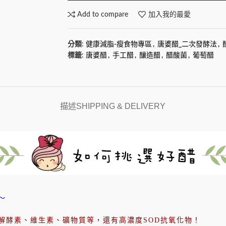
Add to compare
加入我的最愛
分類:
健康減脂-瘦食物專區
,
唐婆醋_二次發酵法
,
標籤:
唐婆醋
,
手工醋
,
釀造醋
,
醋酸菌
,
葡萄醋
描述
SHIPPING & DELIVERY
～
解酵素、維生素、礦物質等，還有高濃度SOD抗氧化物！