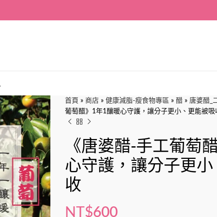
入
首頁
»
商店
»
健康減脂-瘦食物專區
»
醋
»
唐婆醋_
葡萄醋》1年1釀暖心守護，讓分子更小、更能被吸
《唐婆醋-手工葡萄醋
心守護，讓分子更小
收
NT$
600