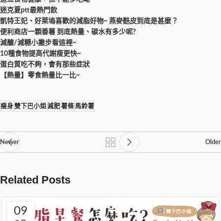
迷克夏ptt最熱門飲
凱特王妃、好萊塢喜歡的減脂好物~ 燕麥麩皮到底是甚麼？
便利商店一顆番薯 到底熱量、碳水有多少呢?
減醣/減糖小撇步看這裡~
10種食物提高代謝瘦更快~
蛋白質吃不夠，會有那些症狀
【熱量】零食熱量比一比~
瘦身
雙下巴小姐
減肥
薯條
馬鈴薯
Newer
Older
Related Posts
09