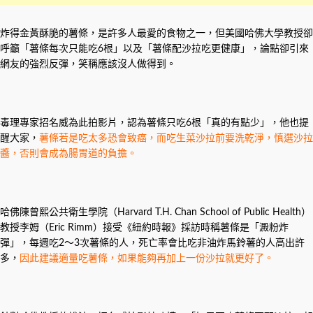
炸得金黃酥脆的薯條，是許多人最愛的食物之一，但美國哈佛大學教授卻
呼籲「薯條每次只能吃6根」以及「薯條配沙拉吃更健康」，論點卻引來
網友的強烈反彈，笑稱應該沒人做得到。
毒理專家招名威為此拍影片，認為薯條只吃6根「真的有點少」，他也提
醒大家，
薯條若是吃太多恐會致癌，而吃生菜沙拉前要洗乾淨，慎選沙拉
醬，否則會成為腸胃道的負擔。
哈佛陳曾熙公共衛生學院（Harvard T.H. Chan School of Public Health）
教授李姆（Eric Rimm）接受《紐約時報》採訪時稱薯條是「澱粉炸
彈」，每週吃2～3次薯條的人，死亡率會比吃非油炸馬鈴薯的人高出許
多，
因此建議適量吃薯條，如果能夠再加上一份沙拉就更好了。