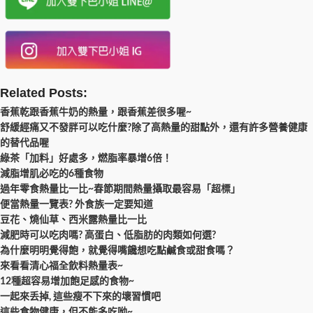
Related Posts:
香蕉乾跟香蕉牛奶的熱量，跟香蕉差很多喔~
舒緩經痛又不發胖可以吃什麼?除了高熱量的甜點外，還有許多營養健康
的替代品喔
綠茶「加料」好處多，燃脂率暴增6倍！
減脂增肌必吃的6種食物
過年零食熱量比一比~春節期間熱量攝取最容易「超標」
便當熱量一覽表? 外食族一定要知道
豆花、燒仙草、西米露熱量比一比
減肥時可以吃肉嗎? 高蛋白、低脂肪的肉類如何選?
為什麼明明覺得飽，就覺得嘴饞想吃點鹹食或甜食嗎？
來看看清心福全飲料熱量表~
12種超容易增加飽足感的食物~
一起來丢掉, 這些瘦不下來的壞習慣吧
這些食物健康，但不能多吃呦~