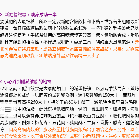
3. 斷絕精緻糖，瘦身成功一半
要減肥的人最怕糖！所以一定要斷絕含糖飲料和甜點。世界衛生組織最新
建議，每日精緻糖攝取量應小於總熱量的10%，一杯半糖的手搖茶就足以
超過這個標準。手搖茶使用的高果糖糖漿更與高血糖、體脂肪合成、脂肪
肝具有絕對的相關性，不僅造成肥胖，更是三高一族的重大風險來源。
營
養師非常建議減重族，應該立刻戒掉這些含糖飲料或甜點，只要有足夠意
志力達成這項改變，距離瘦身計畫又往前跨一大步了！
4 小心踩到隱藏油脂的地雷
少油烹調、低油飲食是大家朗朗上口的減重秘訣。以烹調手法而言，蒸烤
滷燉優於煎或炸。以同等份量雞腿為例，滷(烤)雞腿約150大卡，而酥炸
雞腿熱量可高達250大卡，相差了約60%！然而，減肥時也很容易忽略隱
藏在食物中的油脂，建議選擇低脂肉類，例如：雞里肌肉、雞胸肉、海鮮
類等，也可以選擇非油炸的豆製品（也不要吃百頁豆腐），取代肥肉多的
高脂肉類，例如：梅花肉、五花肉、豬肉酥、牛腩、香腸、臘肉、麵筋泡
等。
因為高脂肉類的油脂及熱量比低脂肉類高出了兩倍之多。另外，以主
食類食物來說，吃下會額外添加奶油或酥油的香酥麵包、餅乾、蛋糕等餐