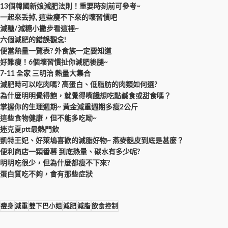
13個韓國新娘減肥法則！重要時刻前可參考~
一起來丢掉, 這些瘦不下來的壞習慣吧
減醣/減糖小撇步看這裡~
六個減肥的錯誤觀念!
便當熱量一覽表? 外食族一定要知道
好難瘦！6個壞習慣扯你減肥後腿~
7-11 全家 三明治 熱量大集合
減肥時可以吃肉嗎? 高蛋白、低脂肪的肉類如何選?
為什麼明明覺得飽，就覺得嘴饞想吃點鹹食或甜食嗎？
掌握你的生理週期~ 黃金減重週期多瘦2公斤
這些食物健康，但不能多吃呦~
迷克夏ptt最熱門飲
凱特王妃、好萊塢喜歡的減脂好物~ 燕麥麩皮到底是甚麼？
便利商店一顆番薯 到底熱量、碳水有多少呢?
明明吃很少，但為什麼都瘦不下來?
蛋白質吃不夠，會有那些症狀
瘦身
減重
雙下巴小姐
減肥
減脂
飲食控制