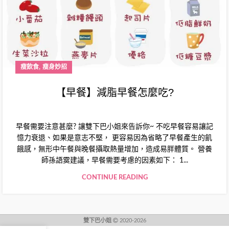
,
瘦飲食
瘦身妙招
【早餐】減脂早餐怎麼吃?
早餐需要注意甚麼? 讓雙下巴小姐來告訴你~ 不吃早餐容易讓記
憶力衰退、如果是意志不堅， 更容易因為省略了早餐產生的飢
餓感，無形中午餐與晚餐攝取熱量增加，造成易胖體質。 營養
師孫語霙建議，早餐需要考慮的因素如下： 1...
CONTINUE READING
雙下巴小姐
2020-2026