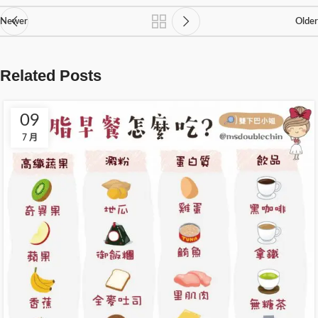
Newer
Older
Related Posts
09
7 月