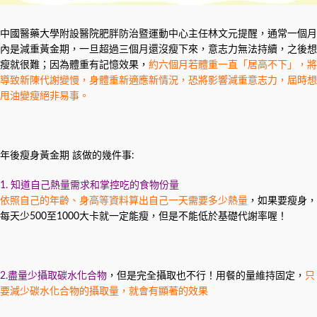
中國醫藥大學附設醫院肥胖防治暨運動中心主任林文元提醒，通常一個月
內是減重黃金期，一旦超過三個月還沒瘦下來，意志力無法持續，之後想
瘦就很難；因為體重有記憶效果，
約六個月若體重一直「居高不下」，將
導致新陳代謝變慢，身體重新適應新情況，恐將影響減重意志力，屆時想
甩油變瘦絕非易事。
年後瘦身黃金期 該做的幾件事:
1. 知道自己熱量需求和掌控吃的食物份量
依照自己的年齡、身高等資料算出自己一天需要多少熱量
，如果要瘦身，
每天少500至1000大卡就一定能瘦，但是不能低於基礎代謝率喔！
2.盡量少攝取碳水化合物
，但是完全攝取也不行！用餐的量維持固定，
只
要減少碳水化合物的攝取量，就會有顯著的效果