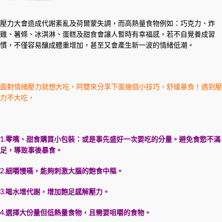
壓力大會造成代謝紊亂及荷爾蒙失調，而高熱量食物例如：巧克力、炸
雞、薯條、冰淇淋、蛋糕及甜食會讓人暫時有幸福感，若不自覺養成習
慣，不僅容易釀成體重增加，甚至又會產生新一波的情緒低潮。
面對情緒壓力就想大吃，阿雙來分享下面幾個小技巧，舒緩暴食！遇到壓
力不大吃，
1.零嘴、甜食購買小包裝：或是事先盛好一次要吃的分量。避免食慾不滿
足，導致事後暴食。
2.細嚼慢嚥，能夠刺激大腦的飽食中樞。
3.喝水增代謝，增加飽足感解壓力。
4.選擇大份量但低熱量食物，且需要咀嚼的食物。