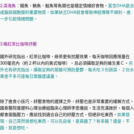
2.深海魚：
鯖魚、鮪魚、鮭魚等魚類也是穩定情緒好食物，
富含DHA是合
成腦部細胞膜的重要物質，如果缺乏DHA就會導致神經傳導不順利，進
一步引起情緒問題。
3.喝紅茶比咖啡抒壓
國外研究指出，紅茶比咖啡、綠茶更有抗壓效果，每天咖啡因應限量在
300毫克內（約２杯以內的美式咖啡），且必須攝取足夠的維生素Ｃ。
另
外也有研究指出，攝取足夠的葉酸可預防憂鬱，每天吃３份蔬菜、２份水
果差不多可達每日葉酸建議量。
除了進食小技巧、紓壓食物的選擇之外，紓壓也是非常重要的緩解方式。
國泰醫院復健科心理治療組臨床心理師李思儀說，生活充滿挫折，每個人
都會面臨壓力，應該找到適合自己的紓壓方式，但絕非吃東西，
如果發
現，自己突然很想吃東西，可以先自省，是真餓了？有多餓？還是，不
餓，就是想吃。