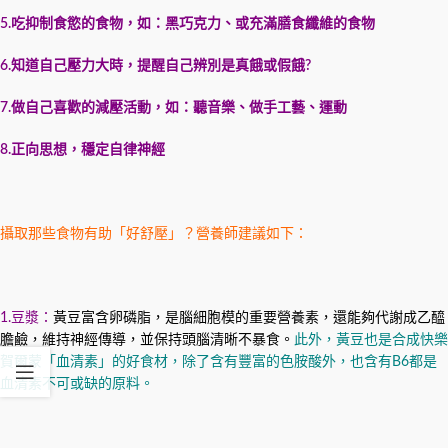
5.吃抑制食慾的食物，如：黑巧克力、或充滿膳食纖維的食物
6.知道自己壓力大時，提醒自己辨別是真餓或假餓?
7.做自己喜歡的減壓活動，如：聽音樂、做手工藝、運動
8.正向思想，穩定自律神經
攝取那些食物有助「好舒壓」？營養師建議如下：
1.豆漿：
黃豆富含卵磷脂，是腦細胞模的重要營養素，還能夠代謝成乙醯
膽鹼，維持神經傳導，並保持頭腦清晰不暴食。
此外，黃豆也是合成快樂
賀爾蒙「血清素」的好食材，除了含有豐富的色胺酸外，也含有B6都是
血清素不可或缺的原料。