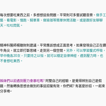
每次想要吃東西之前，多想想這些問題，平常則可多嘗試聽音樂、
做手工
藝、看電影、慢跑、騎單車、做瑜珈等簡單休閒活動，或是跟好友聊聊
天，吐吐悶氣。
精神科醫師楊聰財則建議，平常應該想成正面思考，如果發現自己正在鑽
牛角尖，就立即打斷思緒，走到另一個空間。
另外，可以學習腹式呼吸，
早中晚各20次，只要持之以恒，就可以穩定自律神經，遇到壓力時，也
不會想吃東西。
姊妹們以前遇到壓力會暴吃嗎?
阿雙自己的經驗，是覺得辨別自己是假
餓，然後轉換思想去做別的事這招蠻有效，你們呢? 有甚麼妙招，一起來
分享唷~