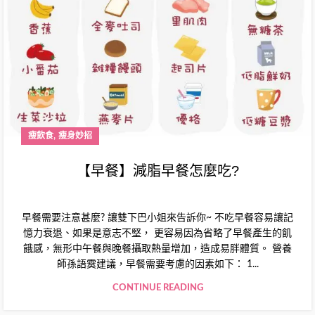
,
瘦飲食
瘦身妙招
【早餐】減脂早餐怎麼吃?
早餐需要注意甚麼? 讓雙下巴小姐來告訴你~ 不吃早餐容易讓記
憶力衰退、如果是意志不堅， 更容易因為省略了早餐產生的飢
餓感，無形中午餐與晚餐攝取熱量增加，造成易胖體質。 營養
師孫語霙建議，早餐需要考慮的因素如下： 1...
CONTINUE READING