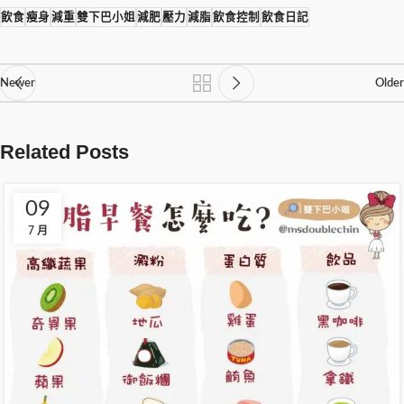
飲食
瘦身
減重
雙下巴小姐
減肥
壓力
減脂
飲食控制
飲食日記
Newer
Older
Related Posts
09
7 月