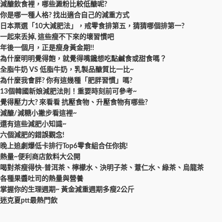
減醣飲食裡，哪些澱粉比較低醣呢?
你是哪一種人格? 找出適合自己的減重方式
日本票選「10大減肥法」，戒零食排第五，猜猜哪個排第一?
一起來丢掉, 這些瘦不下來的壞習慣吧
年後一個月，正是瘦身黃金期!!
為什麼明明覺得飽，就覺得嘴饞想吃點鹹食或甜食嗎？
全脂牛奶 VS 低脂牛奶，乳製品醣質比一比~
為什麼我會胖? 你有這幾種「肥胖習慣」嗎?
13個韓國新娘減肥法則！重要時刻前可參考~
覺得壓力大? 來看看 抗壓食物、升壓食物有哪些?
減醣/減糖小撇步看這裡~
還有這些減肥小知識~
六個減肥的錯誤觀念!
晚上追劇爆低卡排行Top6零食組合任你挑!
熱量~便利商店飲料大公開
喝對茶瘦得快-普洱茶、檸檬水、決明子茶、薏仁水、綠茶、烏龍茶
各種果醬吐司的熱量與營養
掌握你的生理週期~ 黃金減重週期多瘦2公斤
迷克夏ptt最熱門飲