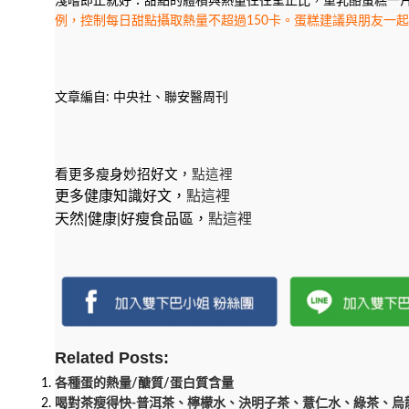
淺嚐即止就好：甜點的體積與熱量往往呈正比，重乳酪蛋糕一片就
例，控制每日甜點攝取熱量不超過150卡。蛋糕建議與朋友一
文章編自: 中央社、聯安醫周刊
看更多瘦身妙招好文，
點這裡
更多健康知識好文，
點這裡
天然|健康|好瘦食品區，
點這裡
Related Posts:
各種蛋的熱量/醣質/蛋白質含量
喝對茶瘦得快-普洱茶、檸檬水、決明子茶、薏仁水、綠茶、烏