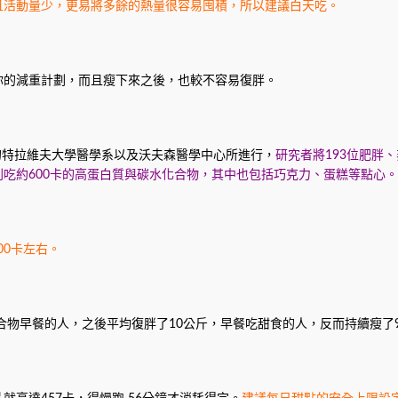
且活動量少，更易將多餘的熱量很容易囤積，所以建議白天吃。
你的減重計劃，而且瘦下來之後，也較不容易復胖。
色列的特拉維夫大學醫學系以及沃夫森醫學中心所進行，
研究者將193位肥胖
則吃約600卡的高蛋白質與碳水化合物，其中也包括巧克力、蛋糕等點心。
00卡左右。
合物早餐的人，之後平均復胖了10公斤，早餐吃甜食的人，反而持續瘦了