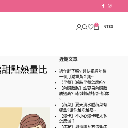
0
NT$
0
近期文章
福甜點熱量比
過年胖了嗎? 趕快把握年後
一個月減重黃金期~
【早餐】減脂早餐怎麼吃?
【內臟脂肪】誰容易內臟脂
肪過高? 5招剷脂妙招告訴你
~
【蔬菜】夏天消水腫蔬菜有
哪些?讓你越吃越瘦~
【爆卡】不小心爆卡吃太多
怎麼辦？
【症狀】周遭朋友有這些症