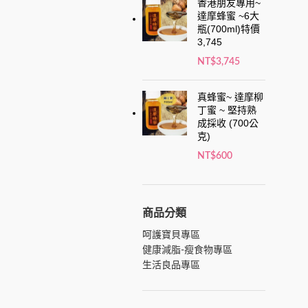
香港朋友專用~
達摩蜂蜜 ~6大
瓶(700ml)特價
3,745
NT$
3,745
真蜂蜜~ 達摩柳
丁蜜 ~ 堅持熟
成採收 (700公
克)
NT$
600
商品分類
呵護寶貝專區
健康減脂-瘦食物專區
生活良品專區