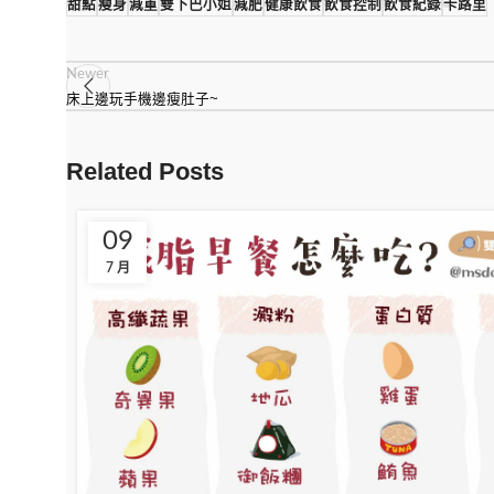
甜點
瘦身
減重
雙下巴小姐
減肥
健康飲食
飲食控制
飲食紀錄
卡路里
Newer
床上邊玩手機邊瘦肚子~
Related Posts
09
7 月