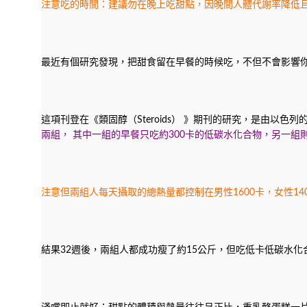
注意吃的時間：建議勿在晚上吃甜點，因晚間人體代謝率降低
最近有個研究發現，把甜食留在早餐的時候吃，不但不會影響
這項刊登在《類固醇（Steroids） 》期刊的研究，是由以
兩組， 其中一組的早餐只吃約300卡的低碳水化合物，另一組
注意但兩組人每天攝取的總熱量都控制在男性1600卡，女性14
結果32週後，兩組人都成功瘦了約15公斤，但吃低卡低碳水化