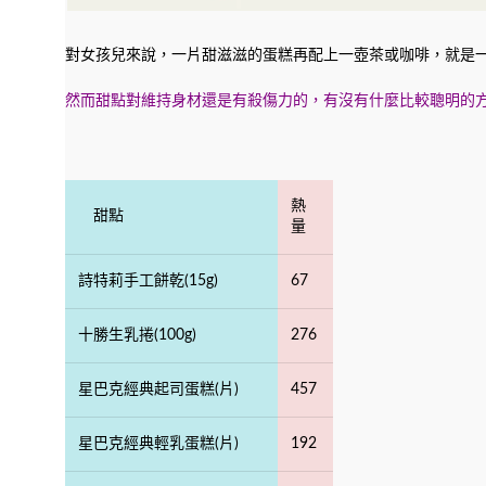
對女孩兒來說，一片甜滋滋的蛋糕再配上一壺茶或咖啡，就是一
然而甜點對維持身材還是有殺傷力的，有沒有什麼比較聰明的方
熱
甜點
量
詩特莉手工餅乾(15g)
67
十勝生乳捲(100g)
276
星巴克經典起司蛋糕(片)
457
星巴克經典輕乳蛋糕(片)
192