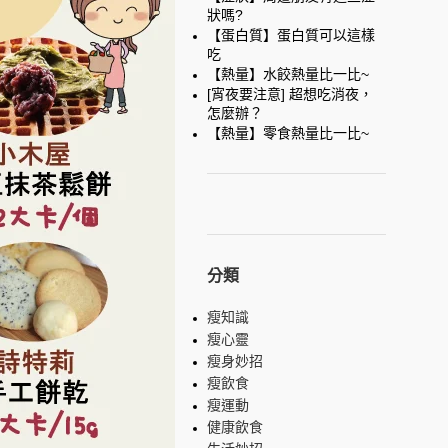
狀嗎?
【蛋白質】蛋白質可以這樣
吃
【熱量】水餃熱量比一比~
[宵夜要注意] 超想吃消夜，
怎麼辦？
【熱量】零食熱量比一比~
分類
瘦知識
瘦心靈
瘦身妙招
瘦飲食
瘦運動
健康飲食