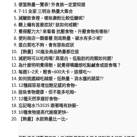
便當熱量一覽表? 外食族一定要知道
7-11 全家 三明治 熱量大集合
減醣飲食裡，哪些澱粉比較低醣呢?
糖上癮有甚麼症狀? 該如何戒糖?
覺得壓力大? 來看看 抗壓食物、升壓食物有哪些?
便利商店一顆番薯 到底熱量、碳水有多少呢?
蛋白質吃不夠，會有那些症狀
【熱量】50嵐全商品熱量都在這
減肥時可以吃肉嗎? 高蛋白、低脂肪的肉類如何選?
為什麼明明覺得飽，就覺得嘴饞想吃點鹹食或甜食嗎？
每週1~2天，輕食<600大卡，這樣吃～
如何挑選越吃越瘦，低熱量、消水腫的蔬菜??
12種超容易增加飽足感的食物~
這些食物健康，但不能多吃呦~
12種天然享瘦好食物~
忘記喝水?53535 跟著喝有訣竅~
10種食物提高代謝瘦更快~
【熱量】水餃熱量比一比~