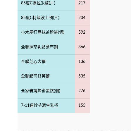
85度C提拉米蘇(片)
217
85度C特級波士頓(片)
234
小木屋紅豆抹茶鬆餅(個)
592
全聯抹茶乳酪蒙布朗
366
全聯芝心大福
136
全聯起司舒芙蕾
535
全家岩燒蜂蜜蛋糕(個)
276
7-11連珍芋泥生乳捲
155